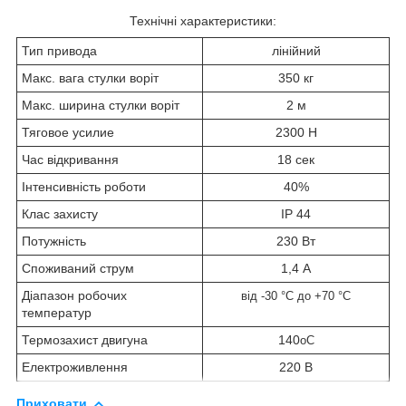
Технічні характеристики:
Тип привода
лінійний
Макс. вага стулки воріт
350 кг
Макс. ширина стулки воріт
2 м
Тяговое усилие
2300 Н
Час відкривання
18 сек
Інтенсивність роботи
40%
Клас захисту
IP 44
Потужність
230 Вт
Споживаний струм
1,4 А
Діапазон робочих
від -30 °C до +70 °C
температур
Термозахист двигуна
140
oС
Електроживлення
220 В
Приховати