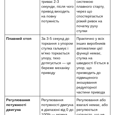
триває 2-3
системою
секунди, після чого
плавного старту,
привод виходить
через що
на повну
спостерігається
потужність
різкий ривок на
початку руху
стулки
Плавний стоп
За 3-5 секунд до
Практично у всіх
торкання з упором
інших виробників
стулка гальмує і
автоматики цієї
м'яко торкається
функції немає,
упору, тихо
стулка на
дотягується — це
швидкості б'ється в
береже механіку
упор, що
приводу
призводить до
підвищеного
зношування
редукторної
частини привода
Регулювання
Регулювання
Регулювання або
потужності
потужності двигуна
взагалі немає, або
двигуна
в діапазоні від 0 до
регулюється
100% — можна
східчасто, що не