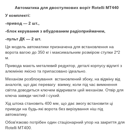
Автоматика для двостулкових воріт Rotelli MT440
У комплекті:
-привод — 2 шт.,
-блок керування з вбудованим радіоприймачем,
-пульт ДК — 2 шт.
Ця модель автоматики призначена для встановлення на
ворота вагою до 350 кг і максимальним розміром стулки 2*2
м.
Привода мають металевий редуктор, деталі корпусу відлиті з
алюмінію якісно та припасовано ідеально.
Механізм розблокування встановлений збоку, на відміну від
аналогів, що дає перевагу взимку, коли під час вимкнення
світла доводиться ключем відкривати цей механізм. Отвір для
ключа завжди чистий і сухий.
Хід штока становить 400 мм, що дає змогу встановити ці
приводи на будь-які ворота без вирізування ніш під
автоматику.
Обов'язково потрібен один стаціонарний упор на закриття для
Rotelli MT400.