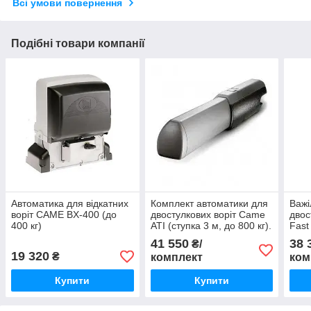
Всі умови повернення
Подібні товари компанії
Автоматика для відкатних
Комплект автоматики для
Важі
воріт CAME BX-400 (до
двостулкових воріт Came
двос
400 кг)
ATI (ступка 3 м, до 800 кг).
Fast
кг)
41 550
38 
₴/
19 320
₴
комплект
ком
Купити
Купити