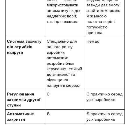
використовувати
завжди дає змогу
автоматику як для
знайти компроміс
надлегких воріт,
між масою
так і для важких.
полотна воріт і
потужністю
привода
Система захисту
Спеціально для
Немає
від стрибків
нашого ринку
напруги
виробник
автоматики
розробив блок
керування, стійкий
до зниженої та
підвищеної
напруги в мережі
Регулювання
Є
Є практично серед
затримки другої
усіх виробників
стулки
Автоматичне
Є
Є практично серед
закриття
усіх виробників