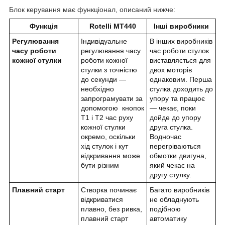
Блок керування має функціонал, описаний нижче:
Функція
Rotelli MT440
Інші виробники
Регулювання
Індивідуальне
В інших виробників
часу роботи
регулювання часу
час роботи стулок
кожної стулки
роботи кожної
виставляється для
стулки з точністю
двох моторів
до секунди —
однаковим. Перша
необхідно
стулка доходить до
запрограмувати за
упору та працює
допомогою кнопок
— чекає, поки
Т1 і Т2 час руху
дойде до упору
кожної стулки
друга стулка.
окремо, оскільки
Водночас
хід стулок і кут
перегріваються
відкривання може
обмотки двигуна,
бути різним
який чекає на
другу стулку.
Плавний старт
Створка починає
Багато виробників
відкриватися
не обладнують
плавно, без ривка,
подібною
плавний старт
автоматику