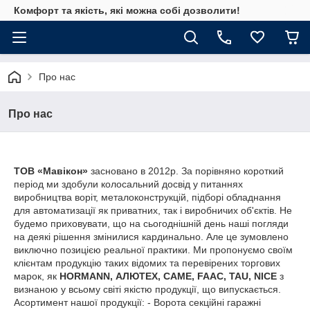
Комфорт та якість, які можна собі дозволити!
Про нас
Про нас
ТОВ «Мавікон»
засновано в 2012р. За порівняно короткий
період ми здобули колосальний досвід у питаннях
виробництва воріт, металоконструкцій, підборі обладнання
для автоматизації як приватних, так і виробничих об'єктів. Не
будемо приховувати, що на сьогоднішній день наші погляди
на деякі рішення змінилися кардинально. Але це зумовлено
виключно позицією реальної практики. Ми пропонуємо своїм
клієнтам продукцію таких відомих та перевірених торгових
марок, як
HORMANN, АЛЮТЕХ, CAME, FAAC, TAU, NICE
з
визнаною у всьому світі якістю продукції, що випускається.
Асортимент нашої продукції: - Ворота секційні гаражні