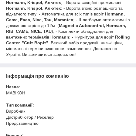
Hormann
, Krispol, Алютех
; - Ворота секційні промислові
Hormann, Krispol, Алютех
; - Ворота в'їзні: розпашного та
відкатного типу; - Автоматика для всіх типів воріт
Hormann,
Came, Faac, Nice, Tau, Marantec;
- Шлагбауми автоматичні з
довжиною стріли до 12м. (
Magnetic Autocontrol, Hormann,
RIB, CAME, NICE, TAU
); - Комплекти обладнання для
вантажних терміналів
Hormann
; - Фурнітура для воріт
Rolling
Center, "Світ Воріт"
. Великий вибір продукції, низькі ціни,
мінімальні терміни виконання замовлення. Доставка по
Україні. Ви залишитеся задоволені!
Інформація про компанію
Назва:
МАВІКОН
Тип компанії:
Виробник
Дистриб'ютор / Реселер
Представництво
Бренди: