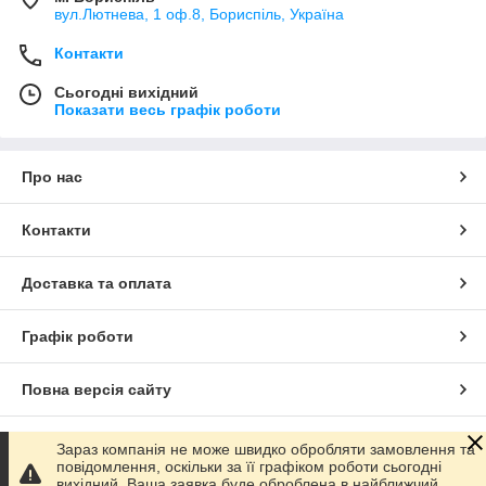
вул.Лютнева, 1 оф.8, Бориспіль, Україна
Контакти
Сьогодні вихідний
Показати весь графік роботи
Про нас
Контакти
Доставка та оплата
Графік роботи
Повна версія сайту
Сайт створено на маркетплейсі
Prom.ua
Зараз компанія не може швидко обробляти замовлення та
повідомлення, оскільки за її графіком роботи сьогодні
вихідний. Ваша заявка буде оброблена в найближчий