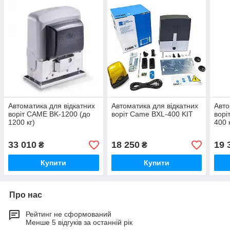
Автоматика для відкатних
Автоматика для відкатних
Авто
воріт CAME BK-1200 (до
воріт Came BXL-400 KIT
ворі
1200 кг)
400 
33 010
18 250
19 
₴
₴
Купити
Купити
Про нас
Рейтинг не сформований
Менше 5 відгуків за останній рік