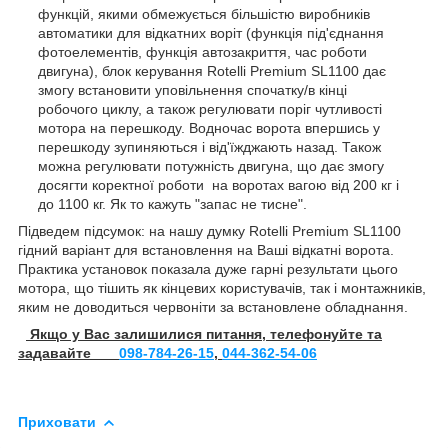
функцій, якими обмежується більшістю виробників
автоматики для відкатних воріт (функція під'єднання
фотоелементів, функція автозакриття, час роботи
двигуна), блок керування Rotelli Premium SL1100 дає
змогу встановити уповільнення спочатку/в кінці
робочого циклу, а також регулювати поріг чутливості
мотора на перешкоду. Водночас ворота впершись у
перешкоду зупиняються і від'їжджають назад. Також
можна регулювати потужність двигуна, що дає змогу
досягти коректної роботи на воротах вагою від 200 кг і
до 1100 кг. Як то кажуть "запас не тисне".
Підведем підсумок: на нашу думку Rotelli Premium SL1100
гідний варіант для встановлення на Ваші відкатні ворота.
Практика установок показала дуже гарні результати цього
мотора, що тішить як кінцевих користувачів, так і монтажників,
яким не доводиться червоніти за встановлене обладнання.
Якщо у Вас залишилися питання, телефонуйте та
задавайте
098-784-26-15
,
044-362-54-06
Приховати