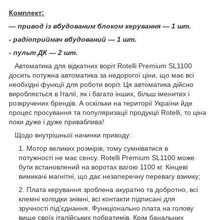
Комплект:
— привод із вбудованим блоком керування — 1 шт.
- радіоприймач вбудований — 1 шт.
- пульт ДК — 2 шт.
Автоматика для відкатних воріт Rotelli Premium SL1100
досить потужна автоматика за недорогої ціни, що має всі
необхідні функції для роботи воріт. Ця автоматика дійсно
виробляється в Італії, як і багато інших, більш іменитих і
розкручених брендів. А оскільки на території України йде
процес просування та популяризації продукції Rotelli, то ціна
поки дуже і дуже приваблива!
Щодо внутрішньої начинки приводу:
Мотор великих розмірів, тому сумніватися в
потужності не має сенсу. Rotelli Premium SL1100 може
бути встановлений на воротах вагою 1100 кг. Кінцеві
вимикачі магнітні, що дає незаперечну перевагу взимку;
Плата керування зроблена акуратно та добротно, всі
клемні колодки знімні, всі контакти підписані для
зручності під'єднання. Функціонально плата на голову
вище своїх італійських побратимів. Крім банальних