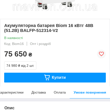
Акумуляторна батарея Biom 16 кВтг 48В
(51.2В) BALFP-512314-V2
В наявності
Код: Biom16
Опт і роздріб
75 650
₴
74 980 ₴
від 2 шт.
Купити
арактеристики
Доставка
Оплата
Умови повернення
Опис