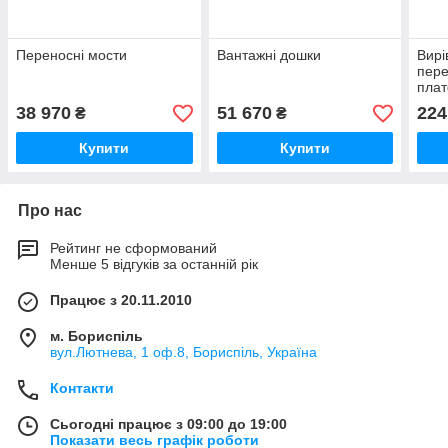
Переносні мости
Вантажні дошки
Вирі
пере
пла
(пер
38 970
51 670
224
₴
₴
мост
вис
Купити
Купити
HO
Про нас
Рейтинг не сформований
Менше 5 відгуків за останній рік
Працює з 20.11.2010
м. Бориспіль
вул.Лютнева, 1 оф.8, Бориспіль, Україна
Контакти
Сьогодні працює з 09:00 до 19:00
Показати весь графік роботи