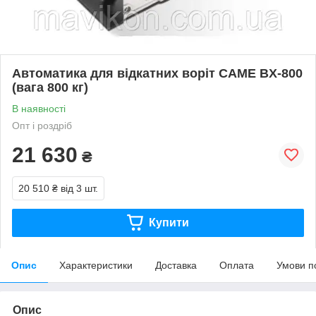
Автоматика для відкатних воріт CAME BX-800
(вага 800 кг)
В наявності
Опт і роздріб
21 630
₴
20 510 ₴
від 3 шт.
Купити
Опис
Характеристики
Доставка
Оплата
Умови п
Опис