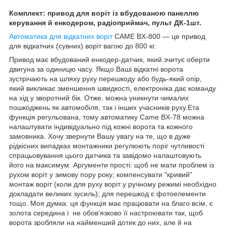
Комплект: привод для воріт із вбудованою панеллю
керування й енкодером, радіоприймач, пульт ДК-1шт.
Автоматика для відкатних воріт
CAME BX-800 — це привод
для відкатних (сувних) воріт вагою до 800 кг.
Привод має вбудований енкодер-датчик, який зчитує оберти
двигуна за одиницю часу. Якщо Ваші відкатні ворота
зустрічають на шляху руху перешкоду або будь-який опір,
який викликає зменшення швидкості, електроніка дає команду
на хід у зворотний бік. Отже, можна уникнути чималих
пошкоджень як автомобіля, так і інших учасників руху.Ета
функція регульована, тому автоматику Came BX-78 можна
налаштувати індивідуально під кожні ворота та кожного
замовника. Хочу звернути Вашу увагу на те, що в дуже
рідкісних випадках монтажники регулюють поріг чутливості
спрацьовування цього датчика та завідомо налаштовують
його на максимум. Аргументи прості: щоб не мати проблем із
рухом воріт у зимову пору року; компенсувати "кривий"
монтаж воріт (коли для руху воріт у ручному режимі необхідно
докладати великих зусиль); для перешкод є фотоелементи
тощо. Моя думка: ця функція має працювати на благо всім, є
золота середина і не обов'язково її настроювати так, щоб
ворота зробляли на найменший дотик до них, але й на