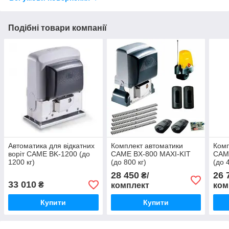
Подібні товари компанії
Автоматика для відкатних
Комплект автоматики
Комп
воріт CAME BK-1200 (до
CAME BX-800 MAXI-KIT
CAM
1200 кг)
(до 800 кг)
(до 
28 450
26 
₴/
33 010
₴
комплект
ком
Купити
Купити